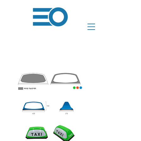
TC-A02
​재질: 아크릴